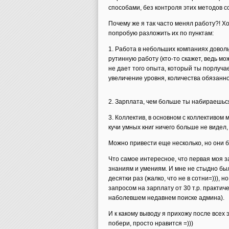
способами, без контроля этих методов со
Почему же я так часто менял работу?! Хо
попробую разложить их по пунктам:
1. Работа в небольших компаниях довол
рутинную работу (кто-то скажет, ведь мо
не дает того опыта, который ты порлуча
увеличение уровня, количества обязанн
2. Зарплата, чем больше ты набираешься
3. Коллектив, в основном с коллективом 
кучи умных книг ничего больше не видел,
Можно привести еще несколько, но они 
Что самое интересное, что первая моя з
знаниям и умениям. И мне не стыдно был
десятки раз (жалко, что не в сотни=))),
запросом на зарплату от 30 т.р. практич
наболевшем недавнем поиске админа).
И к какому выводу я прихожу после всех 
побери, просто нравится =)))