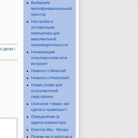
Выбираем
многофункциональный
принтер
Настройка и
оптимизация
компьютера для
максимальной
производительности
о диска ›
Начинающим
пользователям сети
интернет
Немного о Minecraft
Немного о Powershell
Новая уловка для
пользователей
смартфонов
Описание товара: как
сделать правильно?
Определение ip
адреса компьютера
Очистка Mac - Movavi
Почему же я работаю в