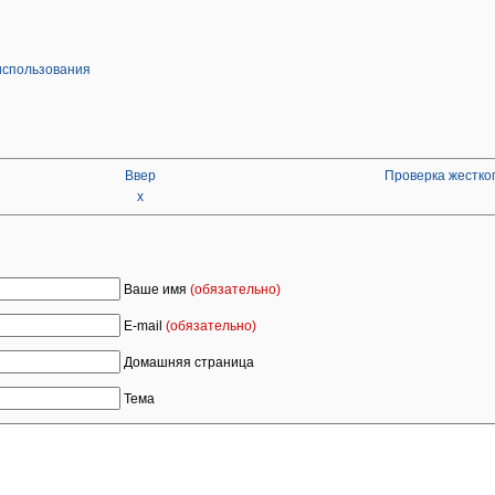
использования
Ввер
Проверка жестког
х
Ваше имя
(обязательно)
E-mail
(обязательно)
Домашняя страница
Тема