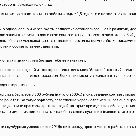
 стороны руководителей и т.д.
тя может для кого-то смена работы каждые 1,5 года это и не часто. Их нескол
ьно однообразна и через год ты полностью останавливаешься в развитии, де
жно заниматься чем-то для своего саморазвития, но к сожалению это слабый до
ешь в боевых условиях), соответственно переход на новую работу подразуме
остей и соответственно зарплаты.
 опыта и знаний, тем больше тебе ее нехватает.
мне везло, но в одной из контор попался начальник-"ботаник", который начит
 шаг вправо, шаг влево - расстрел. Логичный вывод, уволился я оттуда через 2
будут второстепенны.
арплата была всего 800 рублей (начало 2000-х) и она реально соответствова
о работать за такую зарплату, естественно через более чем 10 лет она выро
 но это дает мне право смотреть на людей, которые приходят на собеседования
ески не имея никакого опыта, как на обнаглевших пустышек (извините, это я о
этих сумбурных умозаключений?! Да ни к какому, просто мне эта работа нравит