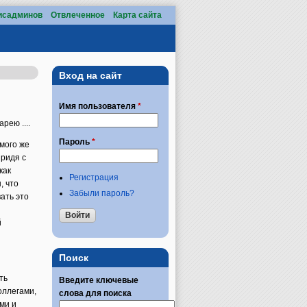
исадминов
Отвлеченное
Карта сайта
Вход на сайт
Имя пользователя
*
рею ....
Пароль
*
амого же
придя с
как
Регистрация
, что
Забыли пароль?
ать это
й
Поиск
ть
Введите ключевые
оллегами,
слова для поиска
ми и