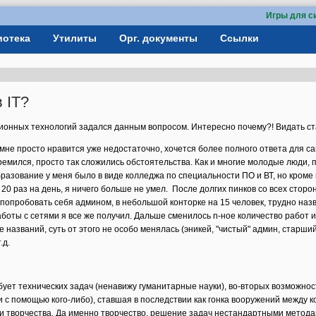
Игры для с
иотека
Утилиты
Орг. документы
Ссылки
 IT?
онных технологий задался данным вопросом. Интересно почему?! Видать ста
о мне просто нравится уже недостаточно, хочется более полного ответа для с
тремился, просто так сложились обстоятельства. Как и многие молодые люди, 
бразование у меня было в виде колледжа по специальности ПО и ВТ, но кроме 
20 раз на день, я ничего больше не умел. После долгих пинков со всех сторон
попробовать себя админом, в небольшой конторке на 15 человек, трудно назв
боты с сетями я все же получил. Дальше сменилось n-ное количество работ и
 названий, суть от этого не особо менялась (эникей, "чистый" админ, старши
.д.
бует технических задач (ненавижу гуманитарные науки), во-вторых возможнос
 с помощью кого-либо), ставшая в последствии как гонка вооружений между к
и творчества. Да именно творчество, решение задач нестандартными метода