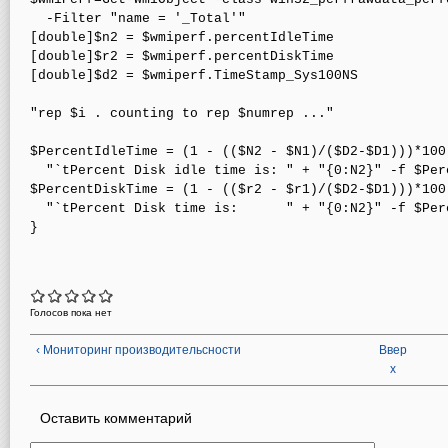
  -Filter "name = '_Total'"

[double]$n2 = $wmiperf.percentIdleTime

[double]$r2 = $wmiperf.percentDiskTime

[double]$d2 = $wmiperf.TimeStamp_Sys100NS

"rep $i . counting to rep $numrep ..."

$PercentIdleTime = (1 - (($N2 - $N1)/($D2-$D1)))*100

  "`tPercent Disk idle time is: " + "{0:N2}" -f $Perc
$PercentDiskTime = (1 - (($r2 - $r1)/($D2-$D1)))*100

  "`tPercent Disk time is:      " + "{0:N2}" -f $Perc
}

Голосов пока нет
‹ Мониторинг производительсности
Ввер
х
Оставить комментарий