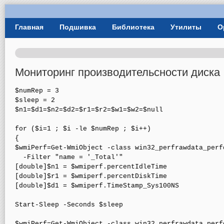
User Menu
Главная
Подшивка
Библиотека
Утилиты
О
Главное меню
Мониторинг производительсности диска
$numRep = 3

$sleep = 2

$n1=$d1=$n2=$d2=$r1=$r2=$w1=$w2=$null

for ($i=1 ; $i -le $numRep ; $i++)

{

$wmiPerf=Get-WmiObject -class win32_perfrawdata_perf
  -Filter "name = '_Total'"

[double]$n1 = $wmiperf.percentIdleTime

[double]$r1 = $wmiperf.percentDiskTime

[double]$d1 = $wmiperf.TimeStamp_Sys100NS

Start-Sleep -Seconds $sleep

$wmiPerf=Get-WmiObject -class win32_perfrawdata_perf