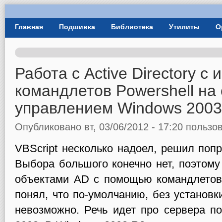
User Menu
Главная
Подшивка
Библиотека
Утилиты
О
Главное меню
Работа с Active Directory c
командлетов Powershell на
управлением Windows 2003
Опубликовано вт, 03/06/2012 - 17:20 польз
VBScript несколько надоел, решил попр
Выбора большого конечно нет, поэтому
объектами AD c помощью командлетов 
понял, что по-умолчанию, без установ
невозможно. Речь идет про сервера п