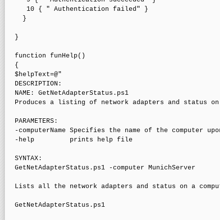
   10 { " Authentication failed" } 

  }

}

function funHelp()

{

$helpText=@"

DESCRIPTION:

NAME: GetNetAdapterStatus.ps1

Produces a listing of network adapters and status on
PARAMETERS: 

-computerName Specifies the name of the computer upo
-help         prints help file

SYNTAX:

GetNetAdapterStatus.ps1 -computer MunichServer

Lists all the network adapters and status on a compu
GetNetAdapterStatus.ps1 
