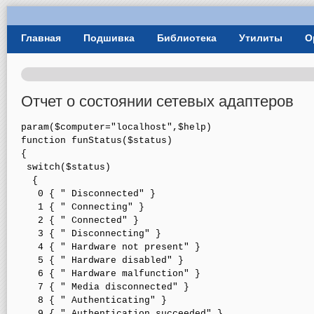
User Menu
Главная
Подшивка
Библиотека
Утилиты
О
Главное меню
Отчет о состоянии сетевых адаптеров
param($computer="localhost",$help)

function funStatus($status)

{

 switch($status)

  {

   0 { " Disconnected" }

   1 { " Connecting" } 

   2 { " Connected" }  

   3 { " Disconnecting" } 

   4 { " Hardware not present" } 

   5 { " Hardware disabled" } 

   6 { " Hardware malfunction" } 

   7 { " Media disconnected" } 

   8 { " Authenticating" } 

   9 { " Authentication succeeded" } 
