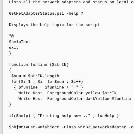
Lists all the network adapters and status on local co
GetNetAdapterStatus.ps1 -help ?

Displays the help topic for the script

"@

$helpText

exit

}

function funline ($strIN)

{

 $num = $strIN.length

 for($i=1 ; $i -le $num ; $i++)

  { $funline = $funline + "=" }

    Write-Host -ForegroundColor yellow $strIN 

    Write-Host -ForegroundColor darkYellow $funline

}

if($help) { "Printing help now..." ; funHelp }

$objWMI=Get-WmiObject -Class win32_networkadapter -co