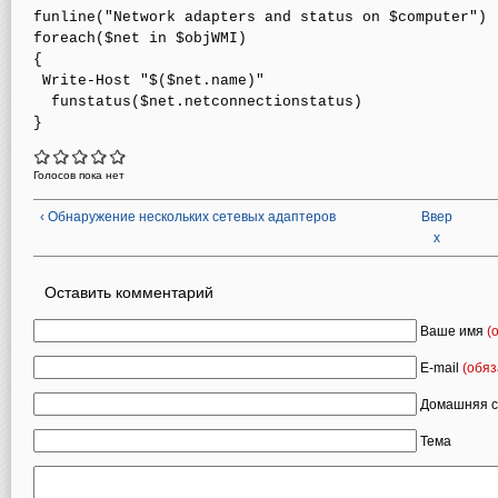
funline("Network adapters and status on $computer")

foreach($net in $objWMI)

{

 Write-Host "$($net.name)"

  funstatus($net.netconnectionstatus)

}
Голосов пока нет
‹ Обнаружение нескольких сетевых адаптеров
Ввер
х
Оставить комментарий
Ваше имя
(
E-mail
(обяз
Домашняя с
Тема