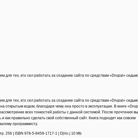
м для тех, кто сел работать за создание сайта по средствам «Drupal» седьм
м для тех, кто сел работать за создание сайта по средствам «Drupal» седьм
а открытым кодом, благодаря чему она просто в эксплуатации. В книге «Drupa
рассмотрение всех тонкостей работы с данной системой. После прочтения в
 и как правильно сделать свой собственный сайт. Книга подходит как совсем
валому программисту.
тр. 256 | ISBN 978-5-8459-1717-1 | DjVu | 10 Mb