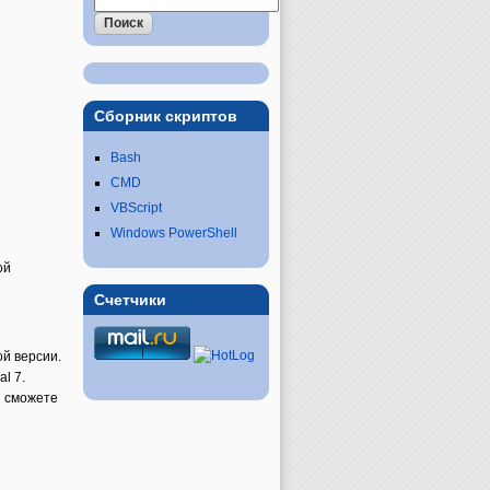
Сборник скриптов
Bash
CMD
VBScript
Windows PowerShell
ой
Счетчики
ой версии.
l 7.
ы сможете