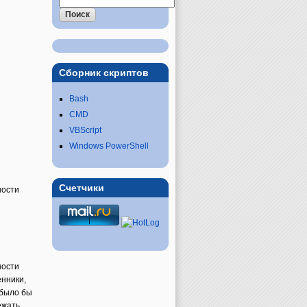
Сборник скриптов
Bash
CMD
VBScript
Windows PowerShell
Счетчики
ности
ности
нники,
 было бы
ежать