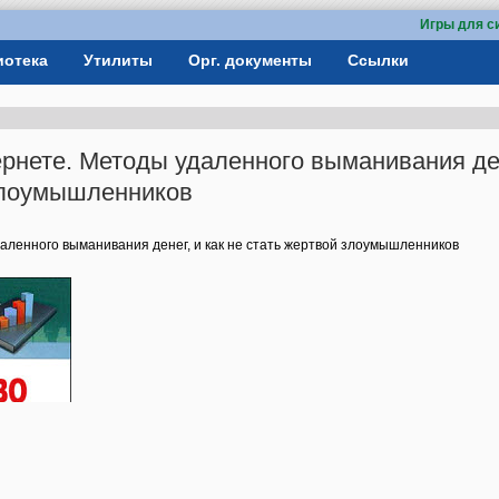
Игры для с
иотека
Утилиты
Орг. документы
Ссылки
рнете. Методы удаленного выманивания ден
 злоумышленников
ленного выманивания денег, и как не стать жертвой злоумышленников