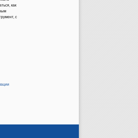
ться, как
тным
трумент, с
мации