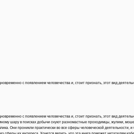
новременно с появлением человечества и, стоит признать, этот вид деятель
новременно с появлением человечества и, стоит признать, этот вид деятель
мному шару в поисках добычи снуют разномастные проходимцы, жулики, моше
лика. Они проникли практически во все сферы человеческой деятельности, и
из сферы их интереса. Хочется верить, что эта книга поможет читателям изб