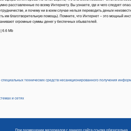
мно расставленные по всему Интернету. Вы узнаете, где и чего следует опаса
трудничестве, и почему ни в коем случае нельзя переводить деньги неизвес
зать им благотворительную помощь). Помните, что Интернет – это мощный инс
нивают огромные суммы денег у беспечных обывателей.
 | 6.6 Mb
ю специальных технических средств несанкционированного получения инфор
темах и сетях
При размещении материалов с данного сайта ссылка обязательна